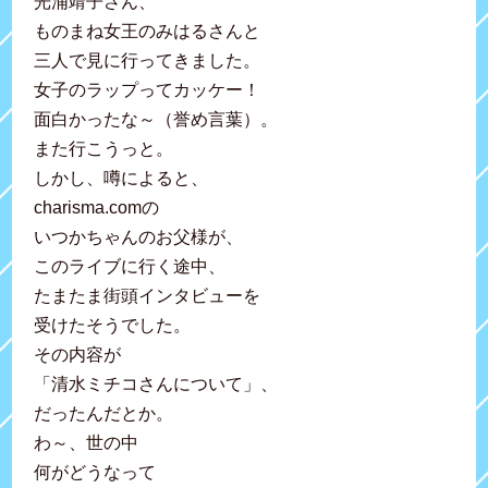
光浦靖子さん、
ものまね女王のみはるさんと
三人で見に行ってきました。
女子のラップってカッケー！
面白かったな～（誉め言葉）。
また行こうっと。
しかし、噂によると、
charisma.comの
いつかちゃんのお父様が、
このライブに行く途中、
たまたま街頭インタビューを
受けたそうでした。
その内容が
「清水ミチコさんについて」、
だったんだとか。
わ～、世の中
何がどうなって