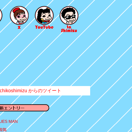
chikoshimizu からのツイート
UES MAN
鶺鴒