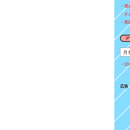
価
さ
異
2
広告