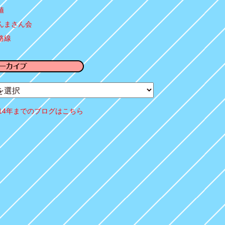
値
んまさん会
路線
014年までのブログはこちら