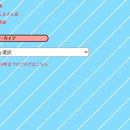
値
んまさん会
路線
014年までのブログはこちら