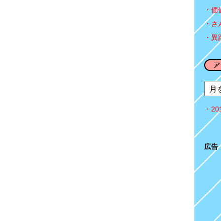
価
さ
異
2
広告