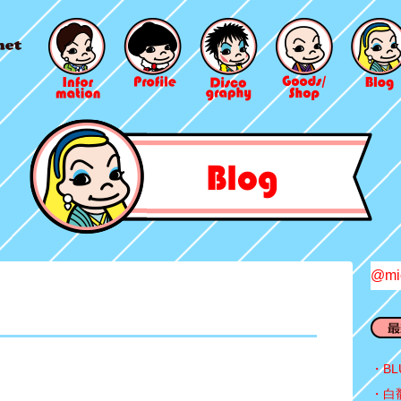
@mi
BL
白