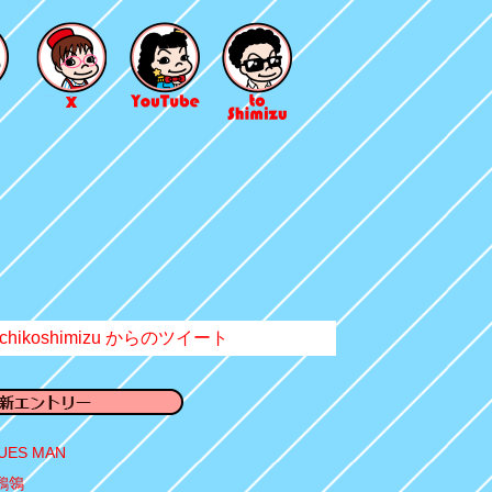
chikoshimizu からのツイート
UES MAN
鶺鴒