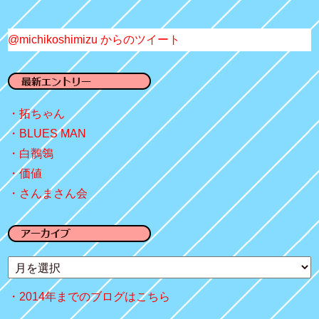
@michikoshimizu からのツイート
拓ちゃん
BLUES MAN
白鶺鴒
価値
さんまさん会
2014年までのブログはこちら