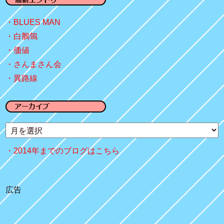
BLUES MAN
白鶺鴒
価値
さんまさん会
異路線
2014年までのブログはこちら
広告