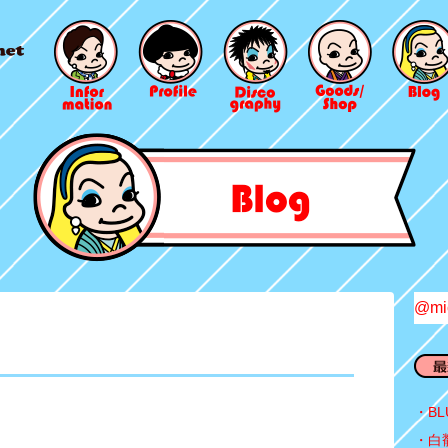
@mi
BL
白