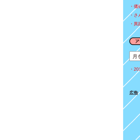
価
さ
異
2
広告