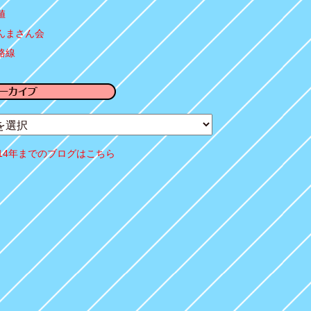
値
んまさん会
路線
014年までのブログはこちら