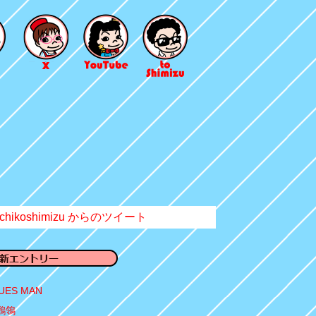
chikoshimizu からのツイート
UES MAN
鶺鴒