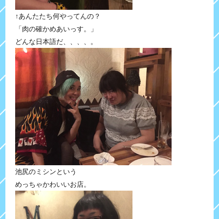
↑あんたたち何やってんの？
「肉の確かめあいっす。」
どんな日本語だ、、、、。
池尻のミシンという
めっちゃかわいいお店。