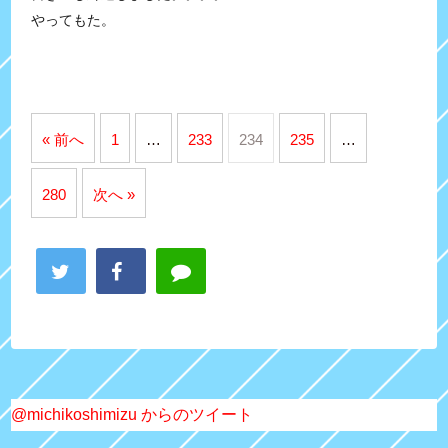
やってもた。
« 前へ
1
…
233
234
235
…
280
次へ »
@michikoshimizu からのツイート