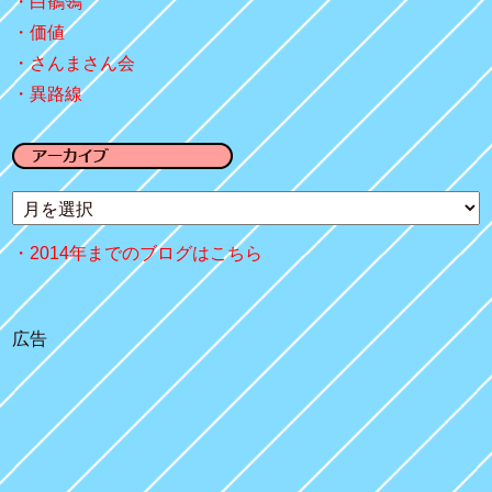
白鶺鴒
価値
さんまさん会
異路線
2014年までのブログはこちら
広告